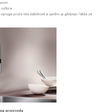
lazom
 ručkica
opruga pruža više stabilnosti a ujedno je gibljivija i lakša za
vog proizvoda