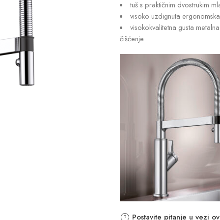
tuš s praktičnim dvostrukim m
visoko uzdignuta ergonomska
visokokvalitetna gusta metalna 
čišćenje
Postavite pitanje u vezi o