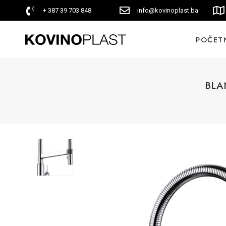
+ 387 39 703 848
info@kovinoplast.ba
POČET
BLA