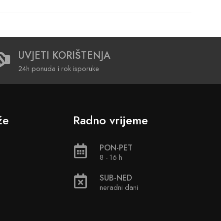
UVJETI KORIŠTENJA
24h ponuda i rok isporuke
že
Radno vrijeme
PON-PET
8 - 16 h
SUB-NED
neradni dani