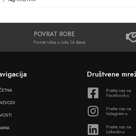
POVRAT ROBE
Povrat robe u roku 14 dana
vigacija
Društvene mre
ČETNA
Pratite nas na
Facebook-u
OIZVODI
Pratite nas na
Instagram-u
VOSTI
Pratite nas na
NAMA
Linkedin-u