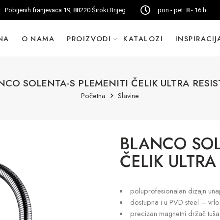
Pobijenih franjevaca 19, 88220 Široki Brijeg
pon - pet: 8 - 16 h
NA
O NAMA
PROIZVODI
KATALOZI
INSPIRACIJ
NCO SOLENTA-S PLEMENITI ČELIK ULTRA RESIS
Početna
Slavine
BLANCO SOL
ČELIK ULTRA
poluprofesionalan dizajn una
dostupna i u PVD steel – vrl
precizan magnetni držač tuša 