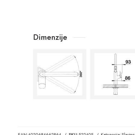
Dimenzije
EAN:
4020684662864
SKU:
522405
Kategorija:
Slavine