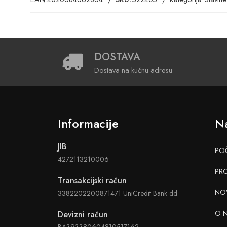
DOSTAVA
Dostava na kućnu adresu
Informacije
Na
JIB
PO
4272113210006
PR
Transakcijski račun
NO
3382202200871471 UniCredit Bank dd
O 
Devizni račun