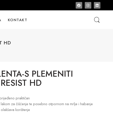
A
KONTAKT
T HD
ENTA-S PLEMENITI
 RESIST HD
prijeđeno praktičan
o lakom za čišćenje te posebno otpornom na mrlje i habanje
olakšava korištenje