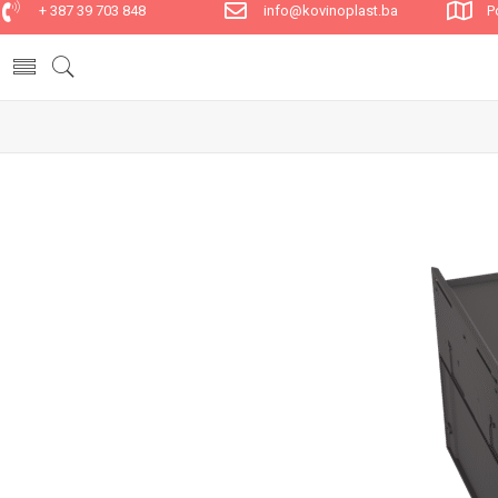
+ 387 39 703 848
info@kovinoplast.ba
P