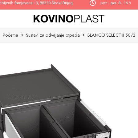
obijenih franjevaca 19, 88220 Široki Brijeg
pon - pet: 8 - 16 h
Početna
Sustavi za odvajanje otpada
BLANCO SELECT II 50/2