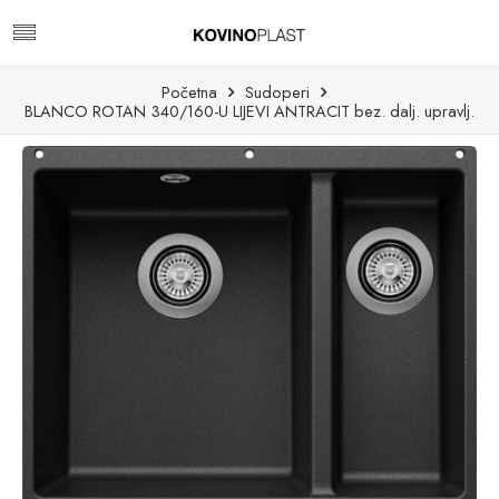
Početna
Sudoperi
BLANCO ROTAN 340/160-U LIJEVI ANTRACIT bez. dalj. upravlj.