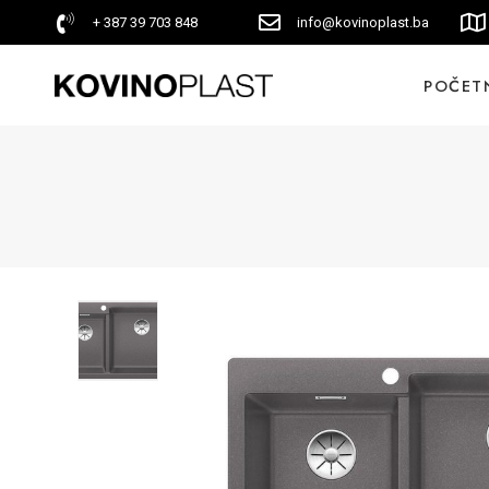
+ 387 39 703 848
info@kovinoplast.ba
POČET