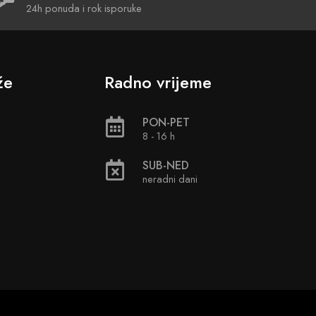
24h ponuda i rok isporuke
že
Radno vrijeme
PON-PET
8 - 16 h
SUB-NED
neradni dani