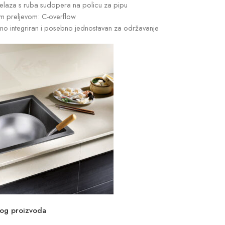
ijelaza s ruba sudopera na policu za pipu
kim preljevom: C-overflow
tno integriran i posebno jednostavan za održavanje
vog proizvoda