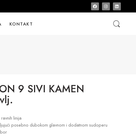
A
KONTAKT
ON 9 SIVI KAMEN
vlj.
avnih linija
ljujući posebno dubokom glavnom i dodatnom sudoperu
ibor