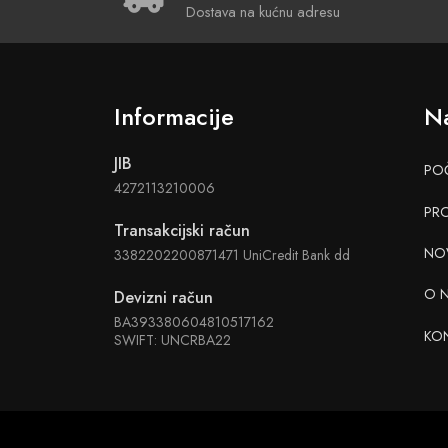
Dostava na kućnu adresu
Informacije
Na
JIB
PO
4272113210006
PR
Transakcijski račun
NO
3382202200871471 UniCredit Bank dd
O 
Devizni račun
BA393380604810517162
KO
SWIFT: UNCRBA22