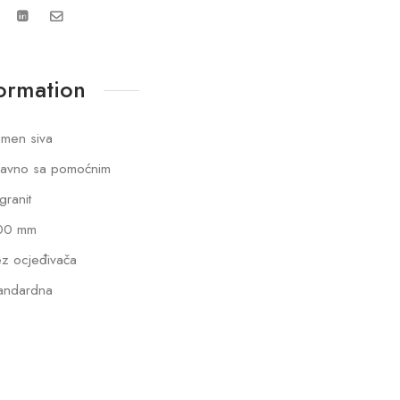
formation
men siva
lavno sa pomoćnim
lgranit
00 mm
z ocjeđivača
andardna