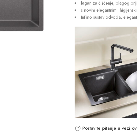
lagan za čišćenje, blagog pr
s novim elegantnim i higijens
InFino sustav odvoda, elegan
Postavite pitanje u vezi o