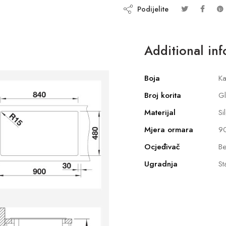
Podijelite
Additional in
Boja
Ka
Broj korita
G
Materijal
Si
Mjera ormara
9
Ocjeđivač
Be
Ugradnja
St