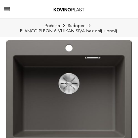
Početna
Sudoperi
BLANCO PLEON 6 VULKAN SIVA bez dalj. upravlj.