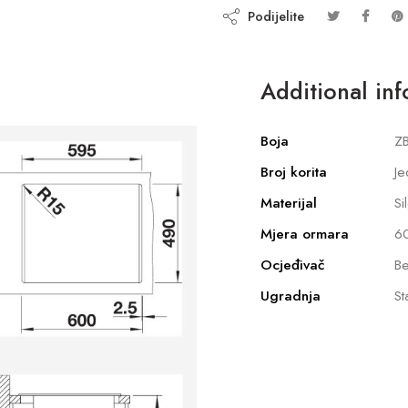
Podijelite
Additional in
Boja
ZB
Broj korita
Je
Materijal
Si
Mjera ormara
6
Ocjeđivač
Be
Ugradnja
St