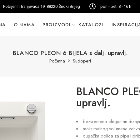
Pobijenih franjevaca 19, 88220 Široki Brijeg
pon - pet: 8 - 16 h
NA
O NAMA
PROIZVODI
KATALOZI
INSPIRACIJ
BLANCO PLEON 6 BIJELA s dalj. upravlj.
Početna
Sudoperi
BLANCO PLEON
upravlj.
bezvremeno elegantan dizajn r
maksimalnog volumena zahva
dugačka polica za pipu i pri