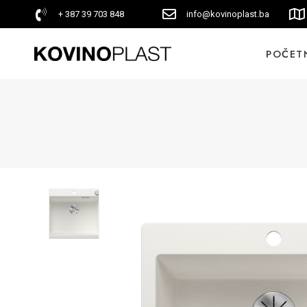
+ 387 39 703 848
info@kovinoplast.ba
POČET