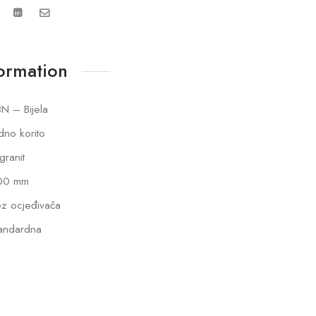
formation
N – Bijela
dno korito
lgranit
00 mm
z ocjeđivača
andardna