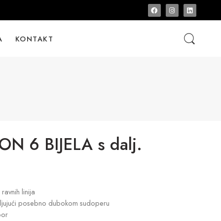
A
KONTAKT
 6 BIJELA s dalj.
avnih linija
ljujući posebno dubokom sudoperu
bor