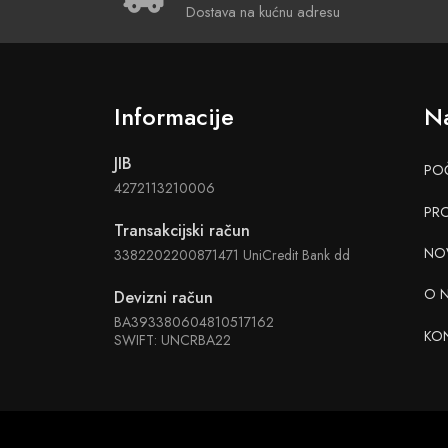
Dostava na kućnu adresu
Informacije
Na
JIB
PO
4272113210006
PR
Transakcijski račun
NO
3382202200871471 UniCredit Bank dd
O 
Devizni račun
BA393380604810517162
KO
SWIFT: UNCRBA22