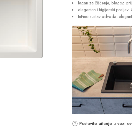
lagan za čišćenje, blagog pr
elegantan i higijenski preljev:
InFino sustav odvoda, elegan
Postavite pitanje u vezi o