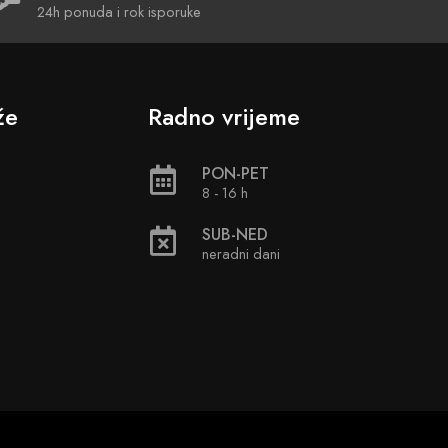
24h ponuda i rok isporuke
že
Radno vrijeme
PON-PET
8 - 16 h
SUB-NED
neradni dani