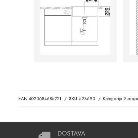
EAN:
4020684685221
SKU:
523690
Kategorija:
Sudope
DOSTAVA