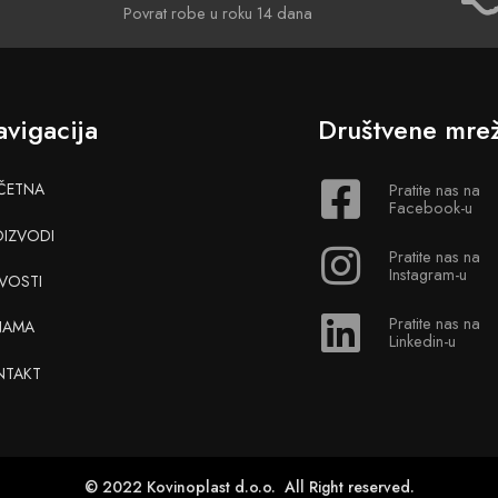
Povrat robe u roku 14 dana
vigacija
Društvene mre
ČETNA
Pratite nas na
Facebook-u
OIZVODI
Pratite nas na
Instagram-u
VOSTI
Pratite nas na
NAMA
Linkedin-u
NTAKT
© 2022 Kovinoplast d.o.o. All Right reserved.