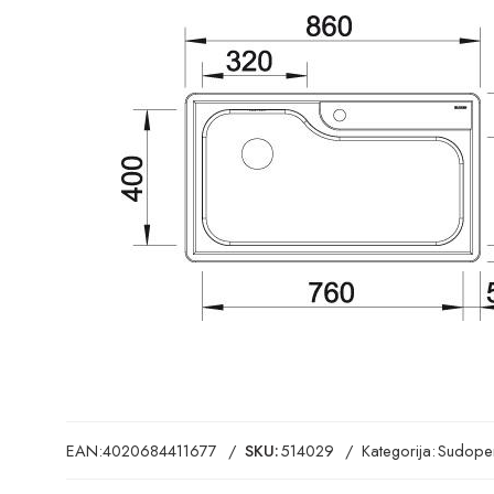
EAN:
4020684411677
SKU:
514029
Kategorija:
Sudoper