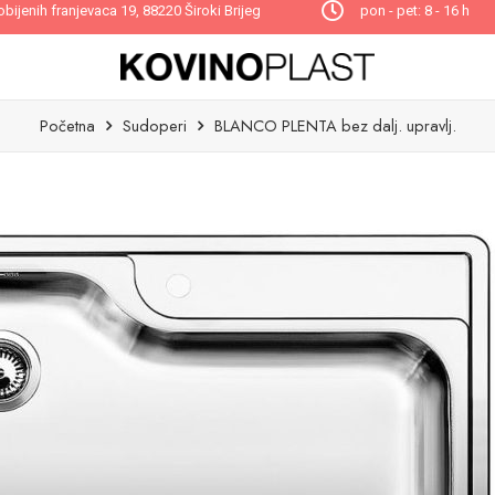
obijenih franjevaca 19, 88220 Široki Brijeg
pon - pet: 8 - 16 h
Početna
Sudoperi
BLANCO PLENTA bez dalj. upravlj.