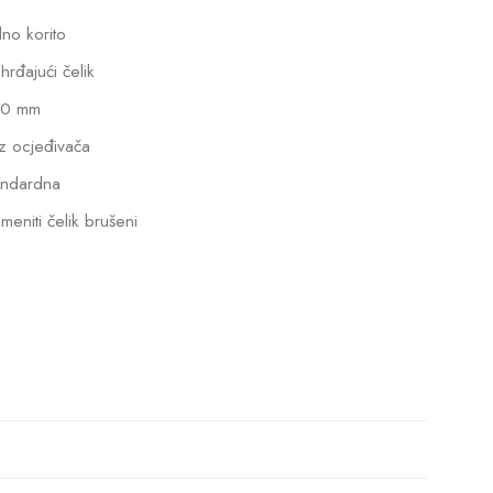
dno korito
hrđajući čelik
0 mm
z ocjeđivača
andardna
meniti čelik brušeni