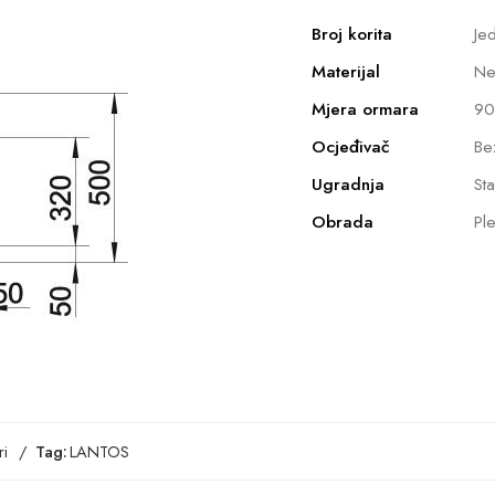
Broj korita
Je
Materijal
Ne
Mjera ormara
90
Ocjeđivač
Be
Ugradnja
St
Obrada
Ple
i
Tag:
LANTOS