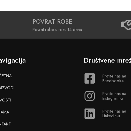
POVRAT ROBE
Povrat robe u roku 14 dana
vigacija
Društvene mre
ČETNA
Pratite nas na
Facebook-u
OIZVODI
Pratite nas na
Instagram-u
VOSTI
Pratite nas na
NAMA
Linkedin-u
NTAKT