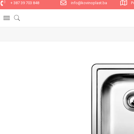
+ 387 39 703 848
info@kovinoplast.ba
P