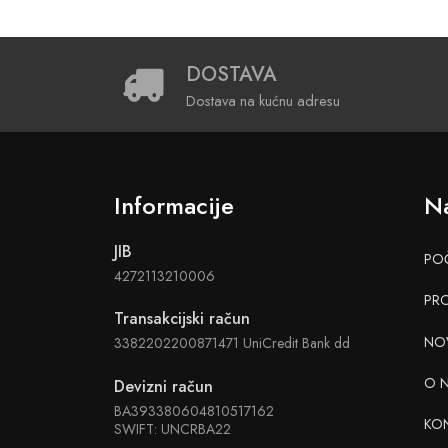
DOSTAVA
Dostava na kućnu adresu
Informacije
Na
JIB
PO
4272113210006
PR
Transakcijski račun
NO
3382202200871471 UniCredit Bank dd
O 
Devizni račun
BA393380604810517162
KO
SWIFT: UNCRBA22