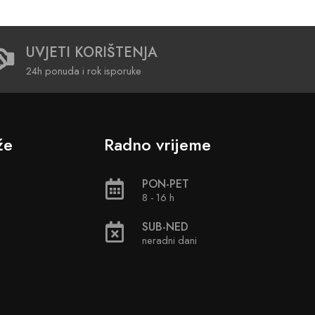
UVJETI KORIŠTENJA
24h ponuda i rok isporuke
že
Radno vrijeme
PON-PET
8 - 16 h
SUB-NED
neradni dani