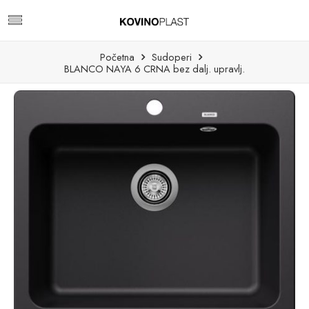
Početna
Sudoperi
BLANCO NAYA 6 CRNA bez dalj. upravlj.