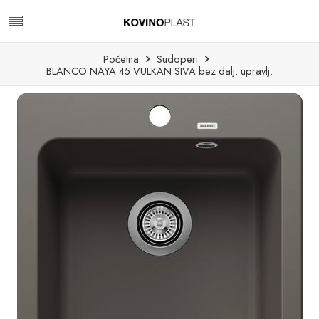
Početna
Sudoperi
BLANCO NAYA 45 VULKAN SIVA bez dalj. upravlj.