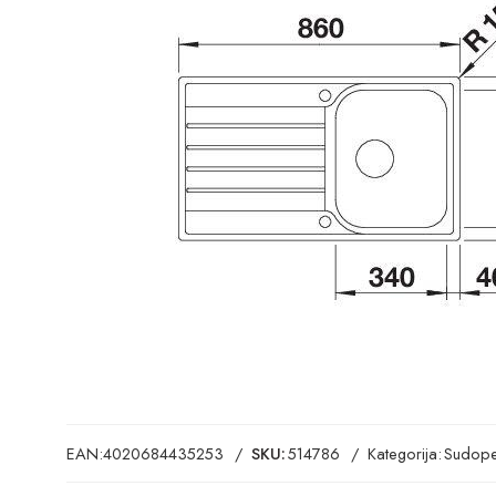
EAN:
4020684435253
SKU:
514786
Kategorija:
Sudope