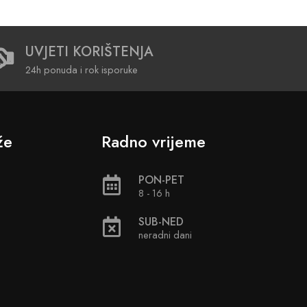
UVJETI KORIŠTENJA
24h ponuda i rok isporuke
že
Radno vrijeme
PON-PET
8 - 16 h
SUB-NED
neradni dani