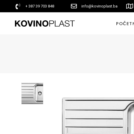
+ 387 39 703 848
info@kovinoplast.ba
POČET