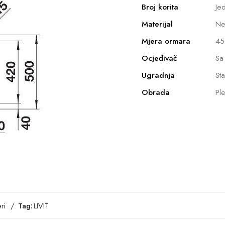
Broj korita
Je
Materijal
Ne
Mjera ormara
45
Ocjeđivač
Sa
Ugradnja
St
Obrada
Ple
ri
Tag:
LIVIT