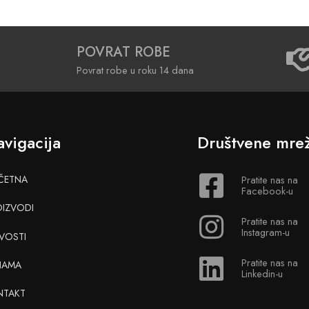
POVRAT ROBE
Povrat robe u roku 14 dana
vigacija
Društvene mre
ČETNA
Pratite nas na
Facebook-u
OIZVODI
Pratite nas na
Instagram-u
VOSTI
Pratite nas na
NAMA
Linkedin-u
NTAKT