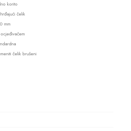
dno korito
hrđajući čelik
0 mm
 ocjeđivačem
andardna
meniti čelik brušeni