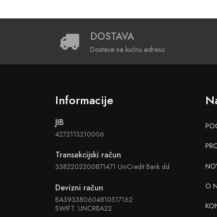
DOSTAVA
Dostava na kućnu adresu
Informacije
Na
JIB
PO
4272113210006
PR
Transakcijski račun
NO
3382202200871471 UniCredit Bank dd
O 
Devizni račun
BA393380604810517162
KO
SWIFT: UNCRBA22