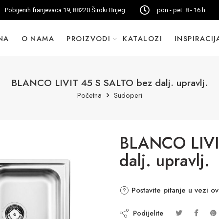
Pobijenih franjevaca 19, 88220 Široki Brijeg
pon - pet: 8 - 16 h
NA
O NAMA
PROIZVODI
KATALOZI
INSPIRACIJ
BLANCO LIVIT 45 S SALTO bez dalj. upravlj.
Početna
Sudoperi
BLANCO LIVI
dalj. upravlj.
Postavite pitanje u vezi o
Podijelite