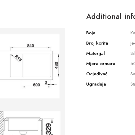
Additional in
Boja
Ka
Broj korita
Je
Materijal
Si
Mjera ormara
6
Ocjeđivač
Sa
Ugradnja
St