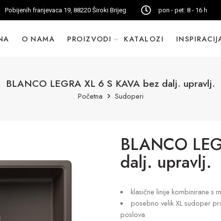
Pobijenih franjevaca 19, 88220 Široki Brijeg
pon - pet: 8 - 16 h
NA
O NAMA
PROIZVODI
KATALOZI
INSPIRACIJ
BLANCO LEGRA XL 6 S KAVA bez dalj. upravlj.
Početna
Sudoperi
BLANCO LEGR
dalj. upravlj.
klasične linije kombinirane 
posebno velik XL sudoper pruž
poslova