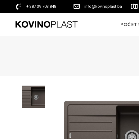
+ 387 39 703 848
info@kovinoplast.ba
POČET