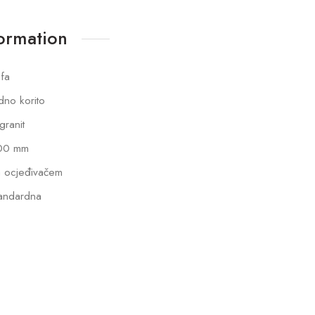
formation
fa
dno korito
lgranit
00 mm
 ocjeđivačem
andardna