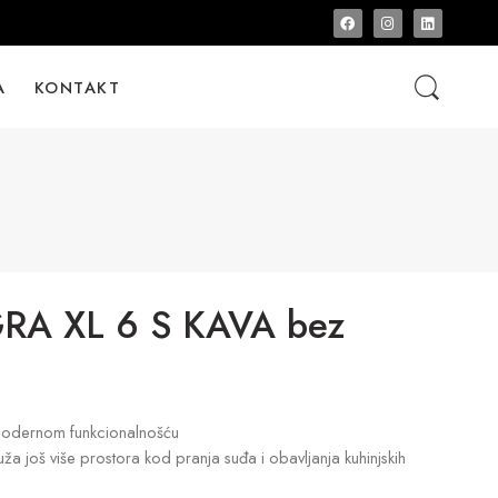
A
KONTAKT
A XL 6 S KAVA bez
s modernom funkcionalnošću
a još više prostora kod pranja suđa i obavljanja kuhinjskih