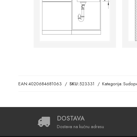
EAN:
4020684681063
SKU:
523331
Kategorija:
Sudope
DOSTAVA
Dostava na kućnu adresu