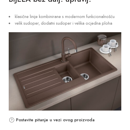
klasične linije kombinirane s modernom funkcionalnošću
velik sudoper, dodatni sudoper i velika ocjedna ploha
Postavite pitanje u vezi ovog proizvoda