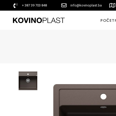
+ 387 39 703 848
info@kovinoplast.ba
POČET