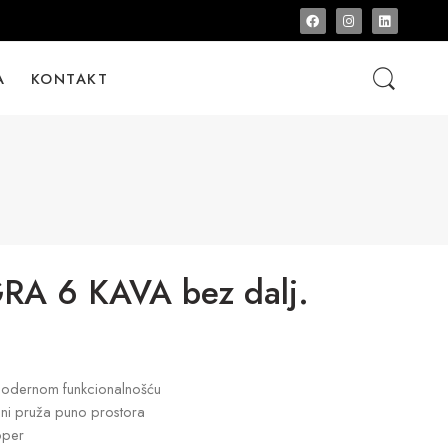
A
KONTAKT
A 6 KAVA bez dalj.
s modernom funkcionalnošću
ini pruža puno prostora
oper