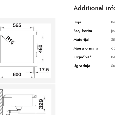
Additional in
Boja
Ka
Broj korita
Je
Materijal
Si
Mjera ormara
6
Ocjeđivač
Be
Ugradnja
St