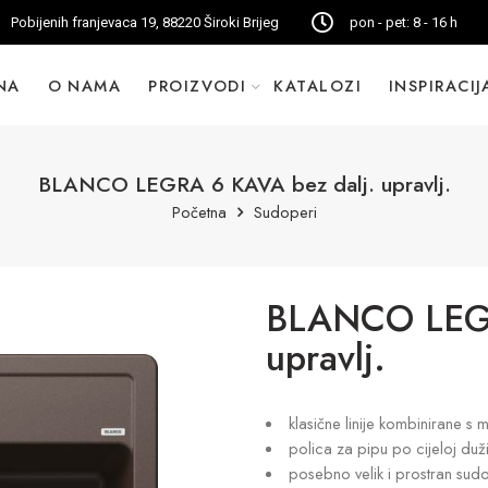
Pobijenih franjevaca 19, 88220 Široki Brijeg
pon - pet: 8 - 16 h
NA
O NAMA
PROIZVODI
KATALOZI
INSPIRACIJ
BLANCO LEGRA 6 KAVA bez dalj. upravlj.
Početna
Sudoperi
BLANCO LEGR
upravlj.
klasične linije kombinirane 
polica za pipu po cijeloj duž
posebno velik i prostran sud