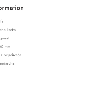
formation
fa
dno korito
lgranit
00 mm
z ocjeđivača
andardna