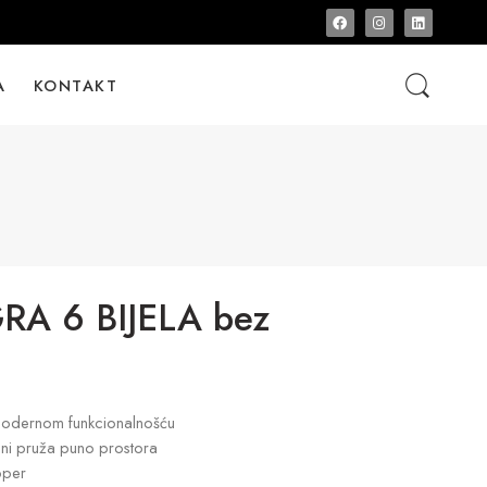
A
KONTAKT
A 6 BIJELA bez
s modernom funkcionalnošću
ini pruža puno prostora
oper