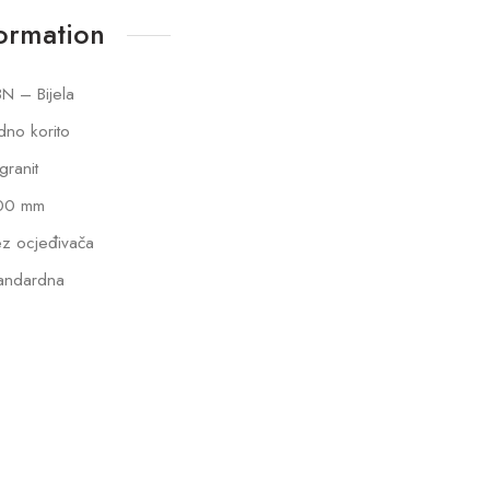
formation
N – Bijela
dno korito
lgranit
00 mm
z ocjeđivača
andardna