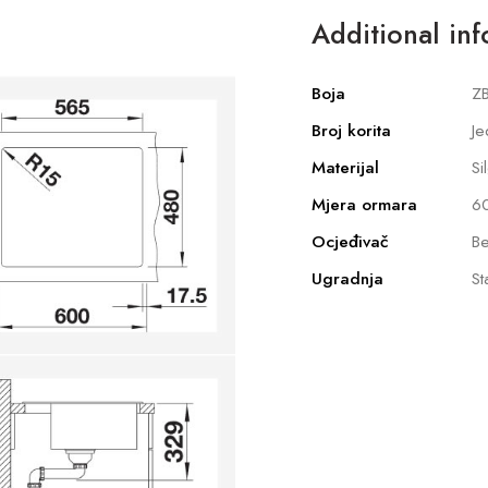
Additional in
Boja
ZB
Broj korita
Je
Materijal
Si
Mjera ormara
6
Ocjeđivač
Be
Ugradnja
St