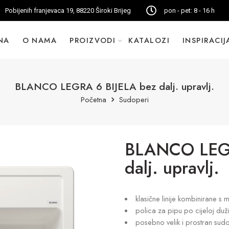
Pobijenih franjevaca 19, 88220 Široki Brijeg
pon - pet: 8 - 16 h
NA
O NAMA
PROIZVODI
KATALOZI
INSPIRACIJ
BLANCO LEGRA 6 BIJELA bez dalj. upravlj.
Početna
Sudoperi
BLANCO LEGR
dalj. upravlj.
klasične linije kombinirane 
polica za pipu po cijeloj duž
posebno velik i prostran sud