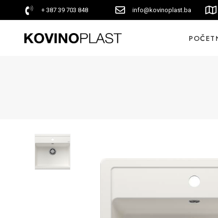
+ 387 39 703 848
info@kovinoplast.ba
POČET