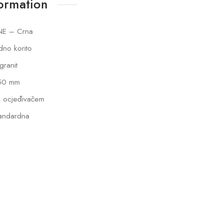
formation
NE – Crna
dno korito
lgranit
50 mm
 ocjeđivačem
andardna