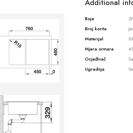
Additional in
Boja
Z
Broj korita
Je
Materijal
Si
Mjera ormara
4
Ocjeđivač
Sa
Ugradnja
St