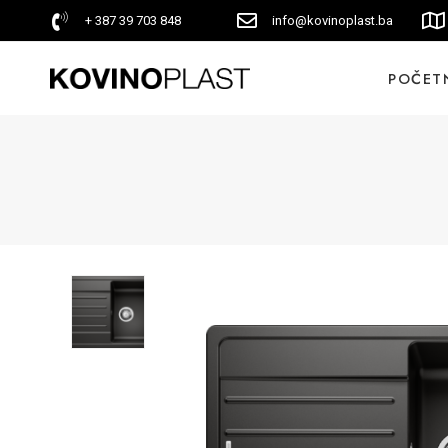
+ 387 39 703 848
info@kovinoplast.ba
POČET