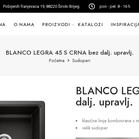
Pobijenih franjevaca 19, 88220 Široki Brijeg
pon - pet: 8 - 16 h
NA
O NAMA
PROIZVODI
KATALOZI
INSPIRACIJ
BLANCO LEGRA 45 S CRNA bez dalj. upravlj.
Početna
Sudoperi
BLANCO LEG
dalj. upravlj.
klasične linije kombinirane 
velik sudoper