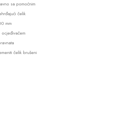
lavno sa pomoćnim
hrđajući čelik
00 mm
 ocjeđivačem
ravnata
emeniti čelik brušeni