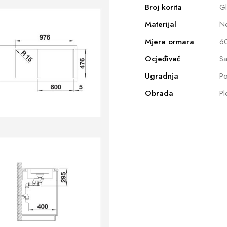
Broj korita
G
Materijal
Ne
Mjera ormara
6
Ocjeđivač
Sa
Ugradnja
Po
Obrada
Pl