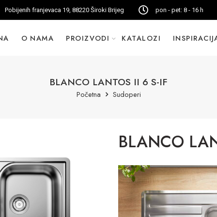
Pobijenih franjevaca 19, 88220 Široki Brijeg
pon - pet: 8 - 16 h
NA
O NAMA
PROIZVODI
KATALOZI
INSPIRACIJ
BLANCO LANTOS II 6 S-IF
Početna
Sudoperi
BLANCO LANT