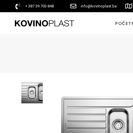
+ 387 39 703 848
info@kovinoplast.ba
POČET