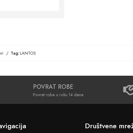
ri
Tag:
LANTOS
POVRAT ROBE
Povrat robe u roku 14 dana
vigacija
Društvene mre