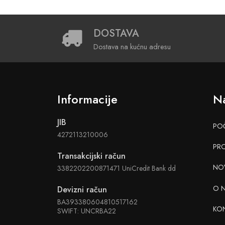
DOSTAVA
Dostava na kućnu adresu
Informacije
Na
JIB
PO
4272113210006
PR
Transakcijski račun
NO
3382202200871471 UniCredit Bank dd
O 
Devizni račun
BA393380604810517162
KO
SWIFT: UNCRBA22