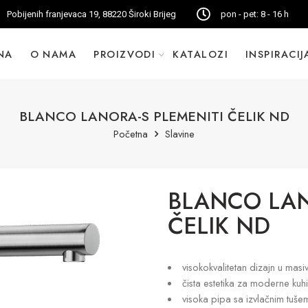
Pobijenih franjevaca 19, 88220 Široki Brijeg
pon - pet: 8 - 16 h
NA
O NAMA
PROIZVODI
KATALOZI
INSPIRACIJ
BLANCO LANORA-S PLEMENITI ČELIK ND
Početna
Slavine
BLANCO LAN
ČELIK ND
visokokvalitetan dizajn u ma
čista estetika za moderne kuhi
visoka pipa sa izvlačnim tuše