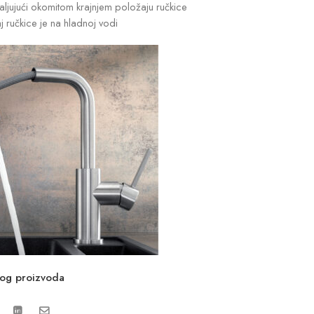
aljujući okomitom krajnjem položaju ručkice
j ručkice je na hladnoj vodi
vog proizvoda