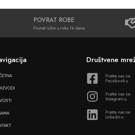
POVRAT ROBE
Povrat robe u roku 14 dana
vigacija
Društvene mre
ČETNA
Pratite nas na
Facebook-u
OIZVODI
Pratite nas na
Instagram-u
VOSTI
Pratite nas na
NAMA
Linkedin-u
NTAKT