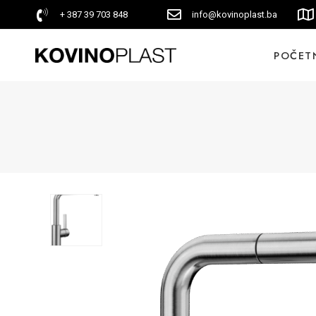
+ 387 39 703 848
info@kovinoplast.ba
POČET