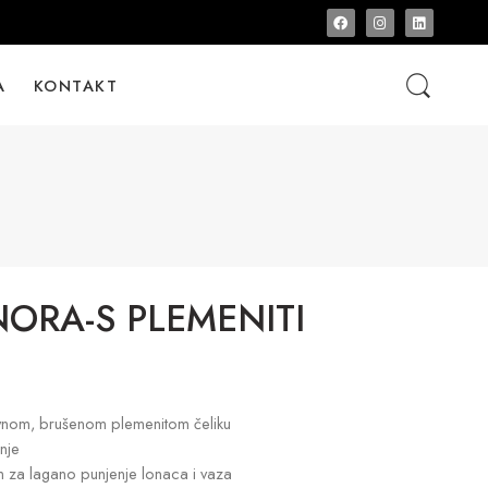
A
KONTAKT
ORA-S PLEMENITI
sivnom, brušenom plemenitom čeliku
nje
m za lagano punjenje lonaca i vaza