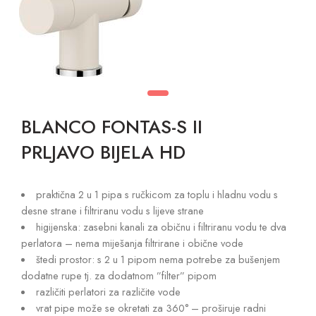
BLANCO FONTAS-S II
PRLJAVO BIJELA HD
praktična 2 u 1 pipa s ručkicom za toplu i hladnu vodu s
desne strane i filtriranu vodu s lijeve strane
higijenska: zasebni kanali za običnu i filtriranu vodu te dva
perlatora – nema miješanja filtrirane i obične vode
štedi prostor: s 2 u 1 pipom nema potrebe za bušenjem
dodatne rupe tj. za dodatnom ”filter” pipom
različiti perlatori za različite vode
vrat pipe može se okretati za 360° – proširuje radni