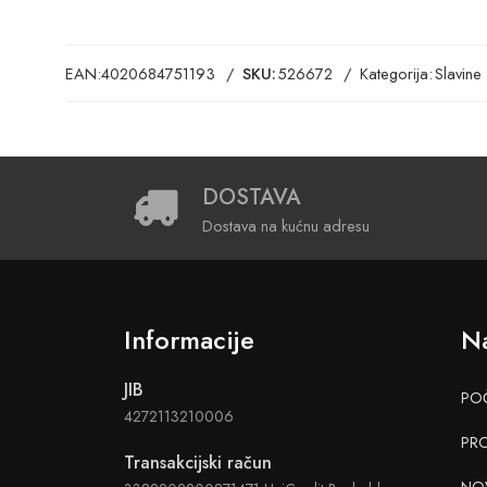
EAN:
4020684751193
SKU:
526672
Kategorija:
Slavine
DOSTAVA
Dostava na kućnu adresu
Informacije
Na
JIB
PO
4272113210006
PR
Transakcijski račun