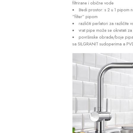
filtrirane i obične vode
štedi prostor: s 2 u 1 pipo
”filter” pipom
različiti perlatori za različite 
vrat pipe može se okretati za
površinske obrade/boje pipa
sa SILGRANIT sudoperima a PVD 