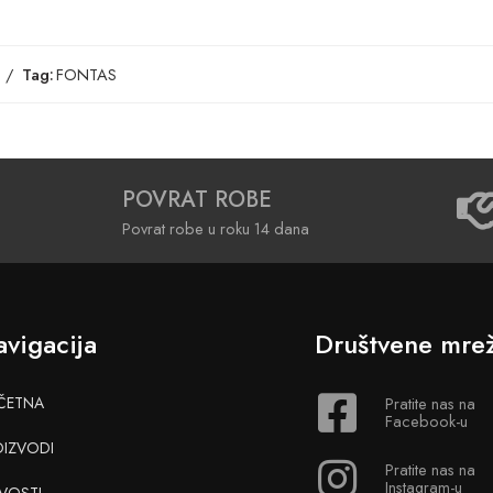
Tag:
FONTAS
POVRAT ROBE
Povrat robe u roku 14 dana
vigacija
Društvene mre
ČETNA
Pratite nas na
Facebook-u
OIZVODI
Pratite nas na
Instagram-u