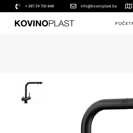
+ 387 39 703 848
info@kovinoplast.ba
POČET