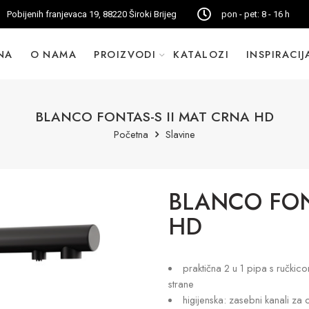
Pobijenih franjevaca 19, 88220 Široki Brijeg
pon - pet: 8 - 16 h
NA
O NAMA
PROIZVODI
KATALOZI
INSPIRACIJ
BLANCO FONTAS-S II MAT CRNA HD
Početna
Slavine
BLANCO FON
HD
praktična 2 u 1 pipa s ručkicom
strane
higijenska: zasebni kanali za 