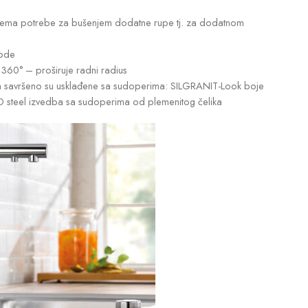
m nema potrebe za bušenjem dodatne rupe tj. za dodatnom
vode
 360° – proširuje radni radius
 savršeno su usklađene sa sudoperima: SILGRANIT-Look boje
steel izvedba sa sudoperima od plemenitog čelika