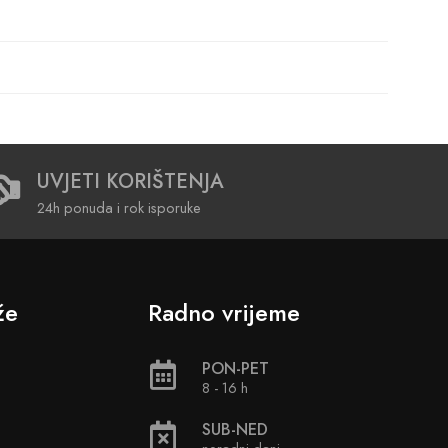
UVJETI KORIŠTENJA
24h ponuda i rok isporuke
že
Radno vrijeme
PON-PET
8 - 16 h
SUB-NED