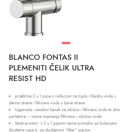
BLANCO FONTAS II
PLEMENITI ČELIK ULTRA
RESIST HD
praktična 2 u 1 pipa s ručkicom za toplu i hladnu vodu s
desne strane i filtriranu vodu s lijeve strane
higijenska: zasebni kanali za običnu i filtriranu vodu te dva
perlatora – nema miješanja filtrirane i obične vode
štedi prostor: s 2 u 1 pipom nema potrebe za bušenjem
dodatne rupe tj. za dodatnom ”filter” pipom