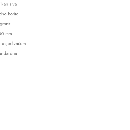
lkan siva
dno korito
lgranit
00 mm
 ocjeđivačem
andardna