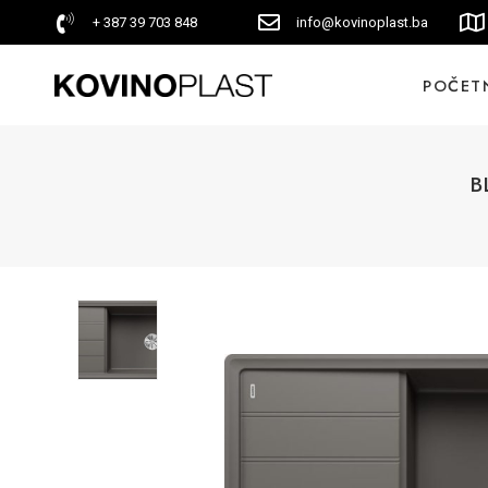
+ 387 39 703 848
info@kovinoplast.ba
POČET
B