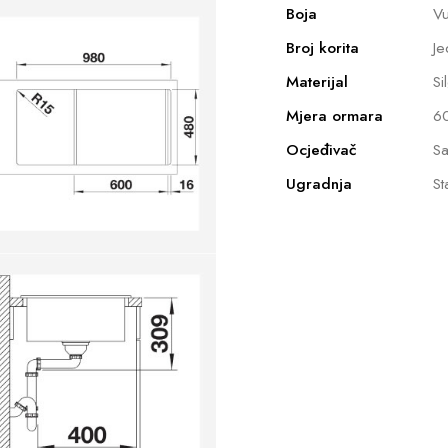
Boja
Vu
Broj korita
Je
Materijal
Si
Mjera ormara
6
Ocjeđivač
Sa
Ugradnja
St