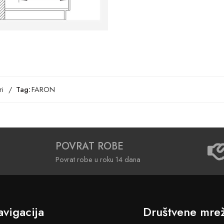
i
Tag:
FARON
POVRAT ROBE
Povrat robe u roku 14 dana
vigacija
Društvene mre