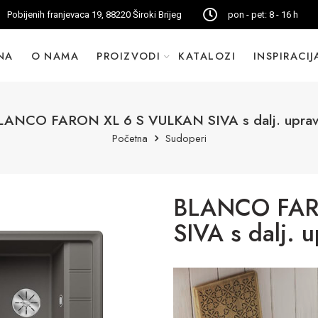
Pobijenih franjevaca 19, 88220 Široki Brijeg
pon - pet: 8 - 16 h
NA
O NAMA
PROIZVODI
KATALOZI
INSPIRACIJ
LANCO FARON XL 6 S VULKAN SIVA s dalj. upravl
Početna
Sudoperi
BLANCO FAR
SIVA s dalj. u