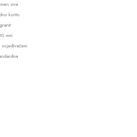
men siva
dno korito
lgranit
00 mm
 ocjeđivačem
andardna