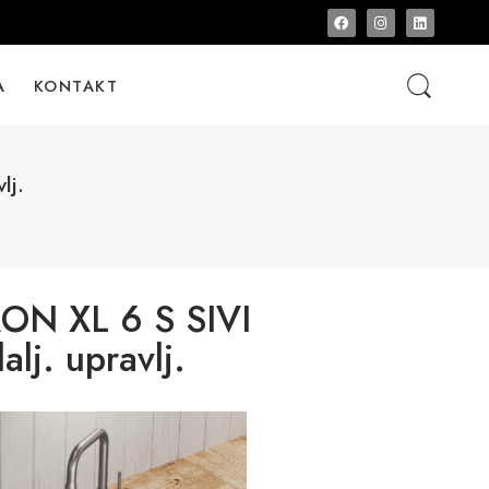
A
KONTAKT
lj.
N XL 6 S SIVI
j. upravlj.