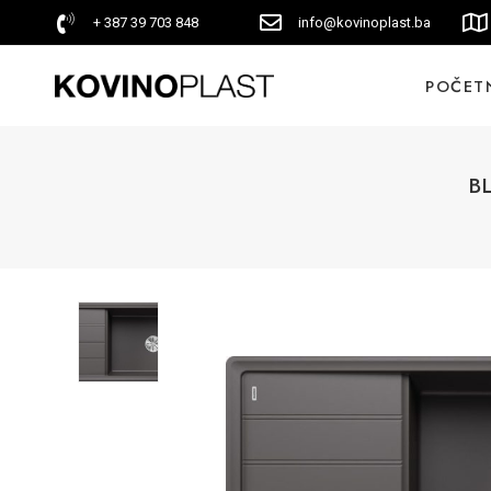
+ 387 39 703 848
info@kovinoplast.ba
POČET
BL