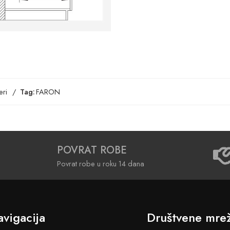
ri
Tag:
FARON
POVRAT ROBE
Povrat robe u roku 14 dana
vigacija
Društvene mre