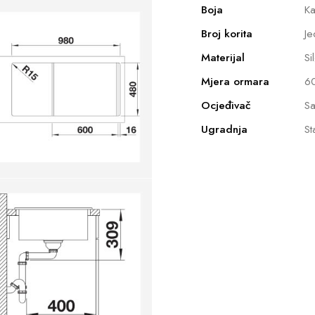
Boja
Ka
Broj korita
Je
Materijal
Si
Mjera ormara
6
Ocjeđivač
Sa
Ugradnja
St