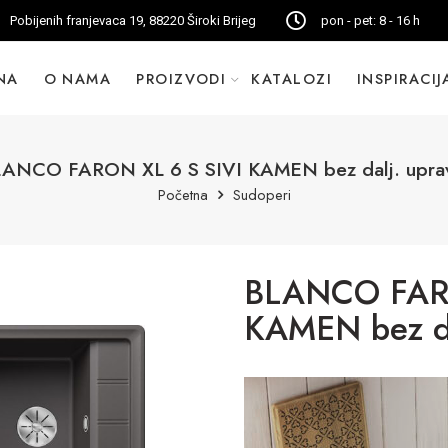
Pobijenih franjevaca 19, 88220 Široki Brijeg
pon - pet: 8 - 16 h
NA
O NAMA
PROIZVODI
KATALOZI
INSPIRACIJ
ANCO FARON XL 6 S SIVI KAMEN bez dalj. uprav
Početna
Sudoperi
BLANCO FARO
KAMEN bez dal