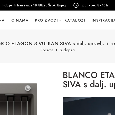
Pobijenih franjevaca 19, 88220 Široki Brijeg
pon - pet: 8 - 16 h
NA
O NAMA
PROIZVODI
KATALOZI
INSPIRACIJ
CO ETAGON 8 VULKAN SIVA s dalj. upravlj. + re
Početna
Sudoperi
BLANCO ET
SIVA s dalj. u