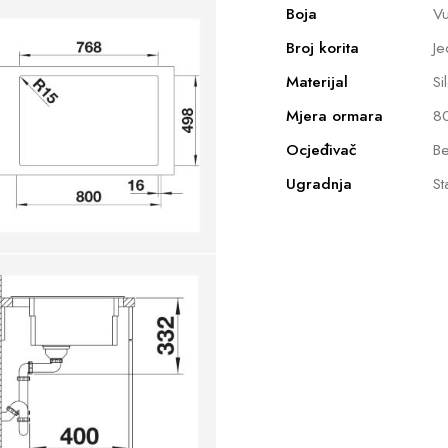
Boja
Vu
Broj korita
Je
Materijal
Si
Mjera ormara
8
Ocjeđivač
Be
Ugradnja
St