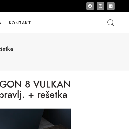
A
KONTAKT
šetka
AGON 8 VULKAN
pravlj. + rešetka