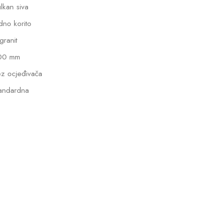
lkan siva
dno korito
lgranit
00 mm
z ocjeđivača
andardna