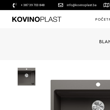
+ 387 39 703 848
info@kovinoplast.ba
POČET
BLAN