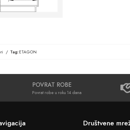
ri
Tag:
ETAGON
POVRAT ROBE
Povrat robe u roku 14 dana
vigacija
Društvene mre