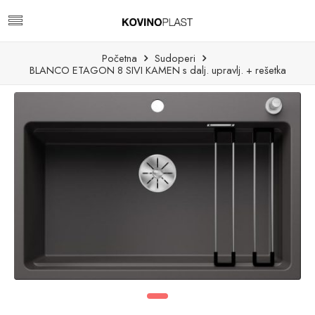
Početna
Sudoperi
BLANCO ETAGON 8 SIVI KAMEN s dalj. upravlj. + rešetka