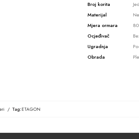
Broj korita
Je
Materijal
Ne
Mjera ormara
80
Ocjeđivač
Be
Ugradnja
Po
Obrada
Ple
ri
Tag:
ETAGON