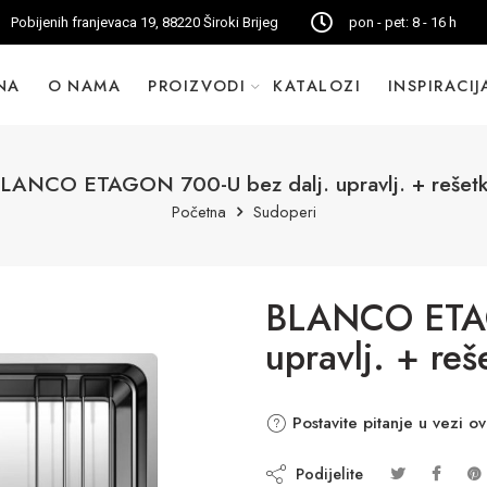
Pobijenih franjevaca 19, 88220 Široki Brijeg
pon - pet: 8 - 16 h
NA
O NAMA
PROIZVODI
KATALOZI
INSPIRACIJ
LANCO ETAGON 700-U bez dalj. upravlj. + rešet
Početna
Sudoperi
BLANCO ETAG
upravlj. + reš
Postavite pitanje u vezi o
Podijelite