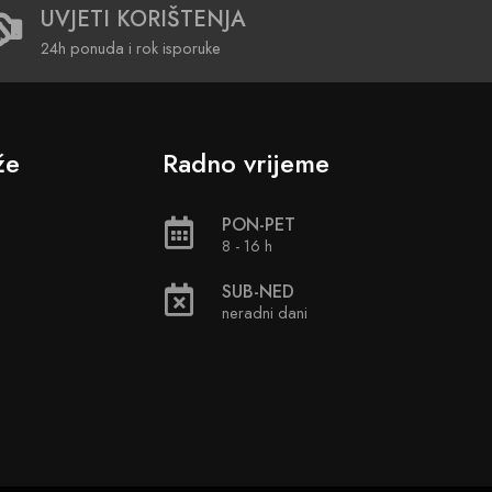
UVJETI KORIŠTENJA
24h ponuda i rok isporuke
že
Radno vrijeme
PON-PET
8 - 16 h
SUB-NED
neradni dani