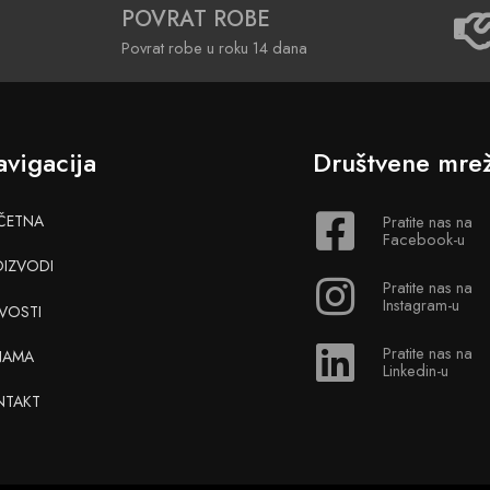
POVRAT ROBE
Povrat robe u roku 14 dana
vigacija
Društvene mre
ČETNA
Pratite nas na
Facebook-u
OIZVODI
Pratite nas na
Instagram-u
VOSTI
Pratite nas na
NAMA
Linkedin-u
NTAKT