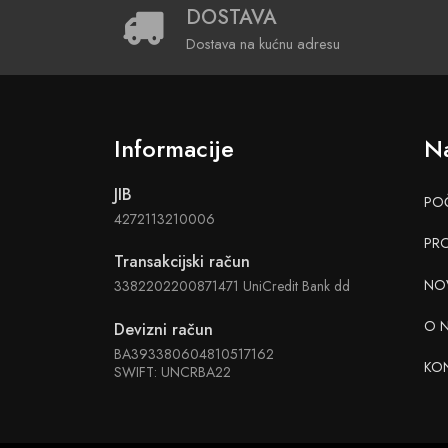
DOSTAVA
Dostava na kućnu adresu
Informacije
Na
JIB
PO
4272113210006
PR
Transakcijski račun
NO
3382202200871471 UniCredit Bank dd
O 
Devizni račun
BA393380604810517162
KO
SWIFT: UNCRBA22