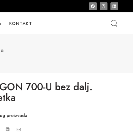
A
KONTAKT
ka
ON 700-U bez dalj.
etka
vog proizvoda