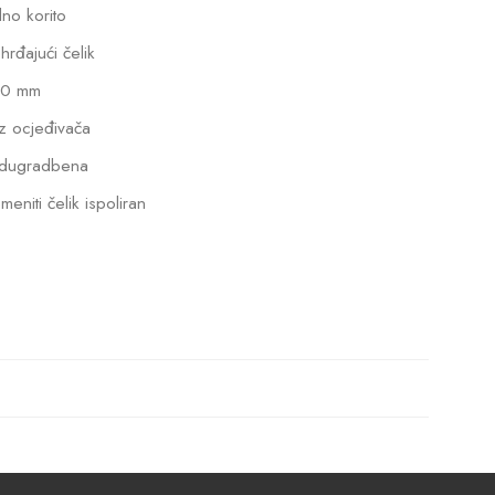
dno korito
hrđajući čelik
0 mm
z ocjeđivača
dugradbena
meniti čelik ispoliran