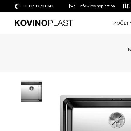
+ 387 39 703 848
info@kovinoplast.ba
POČET
B