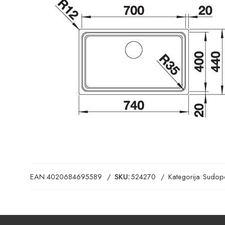
EAN:
4020684695589
SKU:
524270
Kategorija:
Sudope