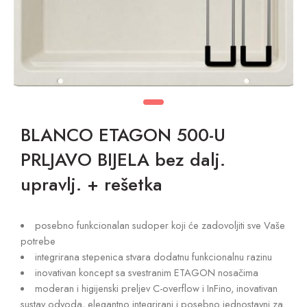
BLANCO ETAGON 500-U
PRLJAVO BIJELA bez dalj.
upravlj. + rešetka
posebno funkcionalan sudoper koji će zadovoljiti sve Vaše
potrebe
integrirana stepenica stvara dodatnu funkcionalnu razinu
inovativan koncept sa svestranim ETAGON nosačima
moderan i higijenski preljev C-overflow i InFino, inovativan
sustav odvoda, elegantno integrirani i posebno jednostavni za