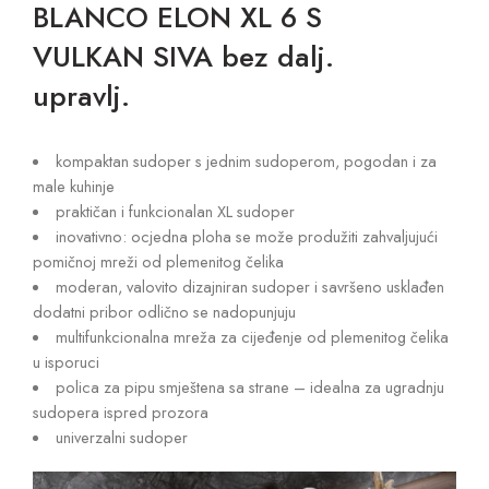
BLANCO ELON XL 6 S
VULKAN SIVA bez dalj.
upravlj.
kompaktan sudoper s jednim sudoperom, pogodan i za
male kuhinje
praktičan i funkcionalan XL sudoper
inovativno: ocjedna ploha se može produžiti zahvaljujući
pomičnoj mreži od plemenitog čelika
moderan, valovito dizajniran sudoper i savršeno usklađen
dodatni pribor odlično se nadopunjuju
multifunkcionalna mreža za cijeđenje od plemenitog čelika
u isporuci
polica za pipu smještena sa strane – idealna za ugradnju
sudopera ispred prozora
univerzalni sudoper