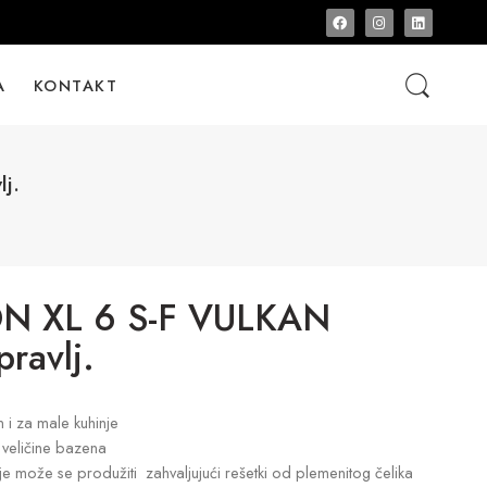
A
KONTAKT
j.
N XL 6 S-F VULKAN
pravlj.
 za male kuhinje
 veličine bazena
nje može se produžiti zahvaljujući rešetki od plemenitog čelika