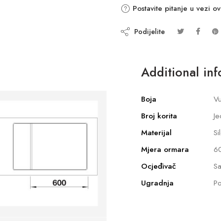
Postavite pitanje u vezi o
Podijelite
Additional in
Boja
Vu
Broj korita
Je
Materijal
Si
Mjera ormara
6
Ocjeđivač
Sa
Ugradnja
Po