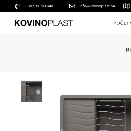
+ 387 39 703 848
info@kovinoplast.ba
POČET
B