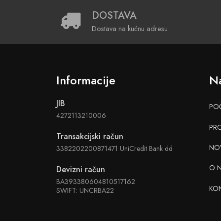
DOSTAVA
Dostava na kućnu adresu
Informacije
Na
JIB
PO
4272113210006
PR
Transakcijski račun
NO
3382202200871471 UniCredit Bank dd
O 
Devizni račun
BA393380604810517162
KO
SWIFT: UNCRBA22