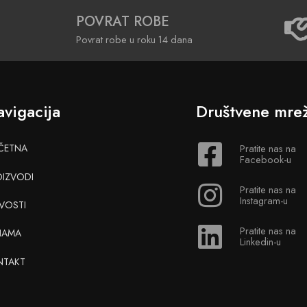
POVRAT ROBE
Povrat robe u roku 14 dana
vigacija
Društvene mre
ČETNA
Pratite nas na
Facebook-u
OIZVODI
Pratite nas na
Instagram-u
VOSTI
Pratite nas na
NAMA
Linkedin-u
NTAKT