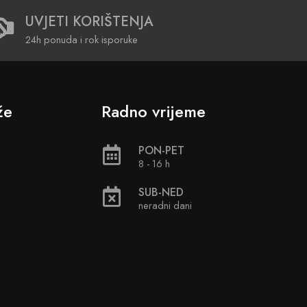
UVJETI KORIŠTENJA
24h ponuda i rok isporuke
že
Radno vrijeme
PON-PET
8 - 16 h
SUB-NED
neradni dani