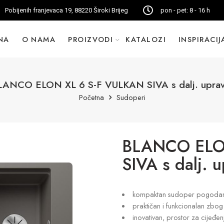
Pobijenih franjevaca 19, 88220 Široki Brijeg
pon - pet: 8 - 16 h
NA
O NAMA
PROIZVODI
KATALOZI
INSPIRACIJ
LANCO ELON XL 6 S-F VULKAN SIVA s dalj. upravl
Početna
Sudoperi
BLANCO ELO
SIVA s dalj. u
kompaktan sudoper pogodan i
praktičan i funkcionalan zbog
inovativan, prostor za cijeđe