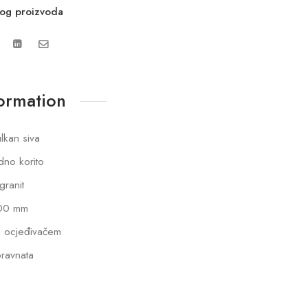
vog proizvoda
formation
lkan siva
dno korito
lgranit
00 mm
 ocjeđivačem
ravnata