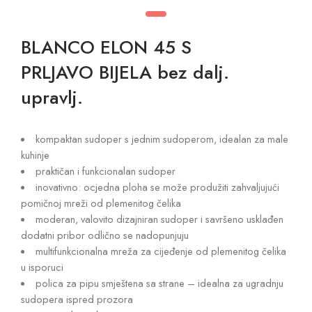
BLANCO ELON 45 S
PRLJAVO BIJELA bez dalj.
upravlj.
kompaktan sudoper s jednim sudoperom, idealan za male
kuhinje
praktičan i funkcionalan sudoper
inovativno: ocjedna ploha se može produžiti zahvaljujući
pomičnoj mreži od plemenitog čelika
moderan, valovito dizajniran sudoper i savršeno usklađen
dodatni pribor odlično se nadopunjuju
multifunkcionalna mreža za cijeđenje od plemenitog čelika
u isporuci
polica za pipu smještena sa strane – idealna za ugradnju
sudopera ispred prozora