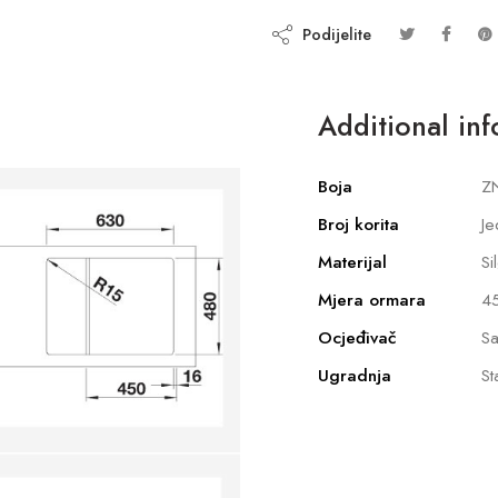
Podijelite
Additional in
Boja
Z
Broj korita
Je
Materijal
Si
Mjera ormara
4
Ocjeđivač
Sa
Ugradnja
St