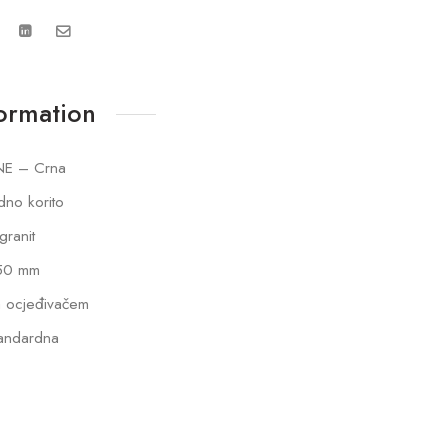
formation
NE – Crna
dno korito
lgranit
50 mm
 ocjeđivačem
andardna