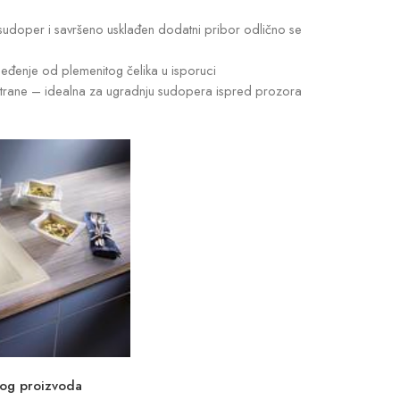
 sudoper i savršeno usklađen dodatni pribor odlično se
jeđenje od plemenitog čelika u isporuci
strane – idealna za ugradnju sudopera ispred prozora
vog proizvoda