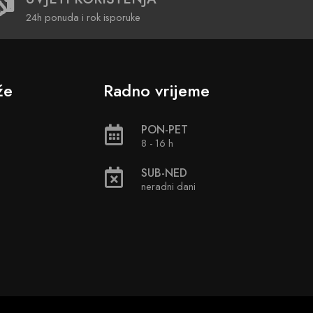
24h ponuda i rok isporuke
že
Radno vrijeme
PON-PET
8 - 16 h
SUB-NED
neradni dani