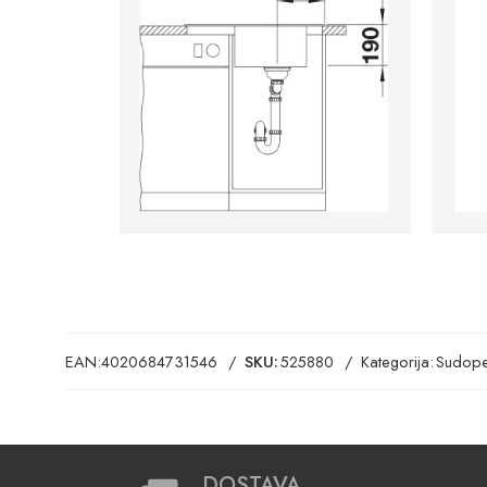
EAN:
4020684731546
SKU:
525880
Kategorija:
Sudope
DOSTAVA