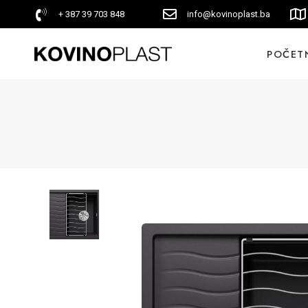
+ 387 39 703 848
info@kovinoplast.ba
POČET