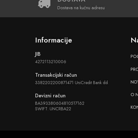
Dostava na kućnu adresu
Informacije
Na
JIB
PO
4272113210006
PR
Transakcijski račun
NO
3382202200871471 UniCredit Bank dd
O 
Devizni račun
BA393380604810517162
KO
SWIFT: UNCRBA22