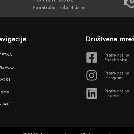
Povrat robe u roku 14 dana
vigacija
Društvene mre
ČETNA
Pratite nas na
Facebook-u
OIZVODI
Pratite nas na
Instagram-u
VOSTI
Pratite nas na
NAMA
Linkedin-u
NTAKT