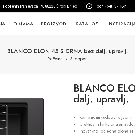
Pobijenih franjevaca 19, 88220 Široki Brijeg
pon - pet: 8 - 16 h
NA
O NAMA
PROIZVODI
KATALOZI
INSPIRACIJ
BLANCO ELON 45 S CRNA bez dalj. upravlj.
Početna
Sudoperi
BLANCO ELO
dalj. upravlj.
kompaktan sudoper s jednim 
praktičan i funkcionalan sudo
inovativno: ocjedna ploha se