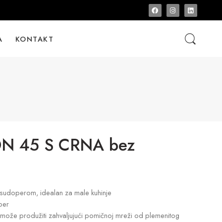
A
KONTAKT
N 45 S CRNA bez
sudoperom, idealan za male kuhinje
per
 može produžiti zahvaljujući pomičnoj mreži od plemenitog