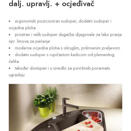
dalj. upravlj. + ocjeđivač
ergonomski pozicioniran sudoper, dodatni sudoper i
ocjedna ploha
prostran i velik sudoper dugačke dijagonale za lako pranje
npr. limova za pečenje
moderna ocjedna ploha s okruglim, prikrivenim preljevom
dodatni sudoper s rupičastom kadicom od plemenitog
čelika
također dostupan i u izvedbi za površinski poravnatu
ugradnju