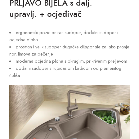
PRLJAVO BIJELA s dalj.
upravlj. + ocjeđivač
ergonomski pozicioniran sudoper, dodatni sudoper i
ocjedna ploha
prostran i velik sudoper dugačke dijagonale za lako pranje
npr. limova za pečenje
moderna ocjedna ploha s okruglim, prikrivenim preljevom
dodatni sudoper s rupičastom kadicom od plemenitog
čelika