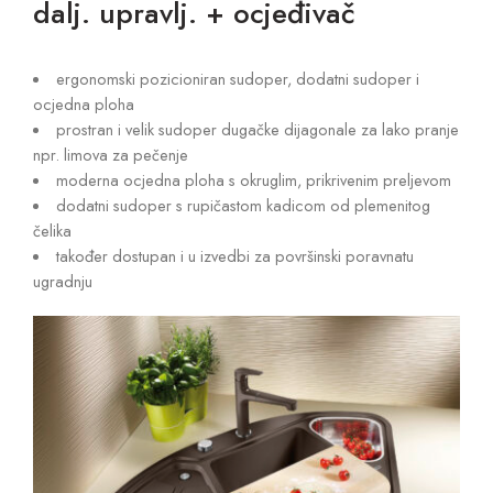
dalj. upravlj. + ocjeđivač
ergonomski pozicioniran sudoper, dodatni sudoper i
ocjedna ploha
prostran i velik sudoper dugačke dijagonale za lako pranje
npr. limova za pečenje
moderna ocjedna ploha s okruglim, prikrivenim preljevom
dodatni sudoper s rupičastom kadicom od plemenitog
čelika
također dostupan i u izvedbi za površinski poravnatu
ugradnju