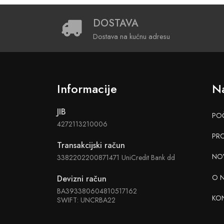
DOSTAVA
Dostava na kućnu adresu
Informacije
Na
JIB
PO
4272113210006
PR
Transakcijski račun
NO
3382202200871471 UniCredit Bank dd
O 
Devizni račun
BA393380604810517162
KO
SWIFT: UNCRBA22