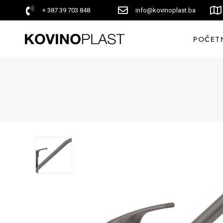
+ 387 39 703 848
info@kovinoplast.ba
POČET