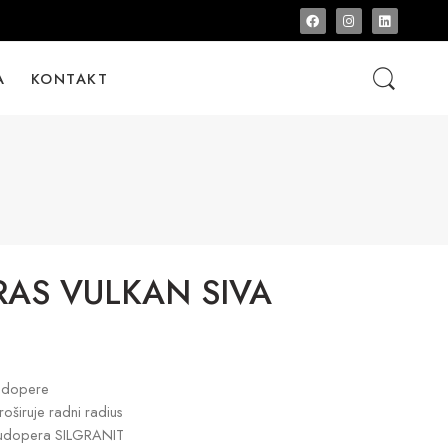
A
KONTAKT
AS VULKAN SIVA
udopere
oširuje radni radius
 sudopera SILGRANIT