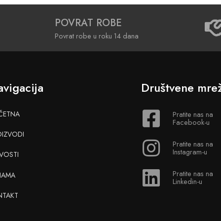
POVRAT ROBE
Povrat robe u roku 14 dana
vigacija
Društvene mre
ČETNA
Pratite nas na
Facebook-u
OIZVODI
Pratite nas na
Instagram-u
VOSTI
Pratite nas na
NAMA
Linkedin-u
NTAKT