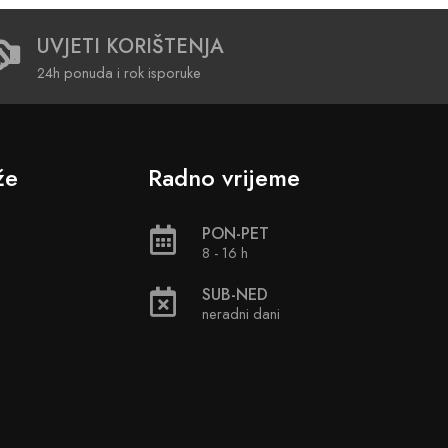
UVJETI KORIŠTENJA
24h ponuda i rok isporuke
že
Radno vrijeme
PON-PET
8 - 16 h
SUB-NED
neradni dani