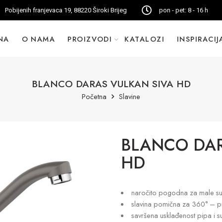
Pobijenih franjevaca 19, 88220 Široki Brijeg
pon - pet: 8 - 16 h
NA
O NAMA
PROIZVODI
KATALOZI
INSPIRACIJ
BLANCO DARAS VULKAN SIVA HD
Početna
Slavine
BLANCO DAR
HD
naročito pogodna za male s
slavina pomična za 360° – pr
savršena usklađenost pipa i