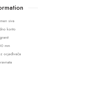
formation
men siva
dno korito
lgranit
00 mm
z ocjeđivača
ravnata