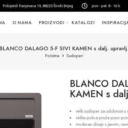
Pobijenih franjevaca 19, 88220 Široki Brijeg
pon - pet: 8 - 16 h
NA
O NAMA
PROIZVODI
KATALOZI
INSPIRACIJ
BLANCO DALAGO 5-F SIVI KAMEN s dalj. upravlj
Početna
Sudoperi
BLANCO DAL
KAMEN s dalj.
velik sudoper za udobnost u 
velika polica pruža puno pros
moderan dizajn s jasnim, ravn