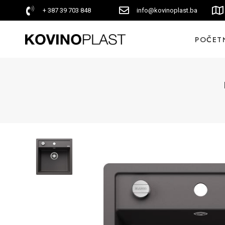
+ 387 39 703 848
info@kovinoplast.ba
POČET