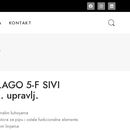
A
KONTAKT
.
AGO 5-F SIVI
 upravlj.
malim kuhinjama
tora za pipu i ostale funkcionalne elemente
im linijama