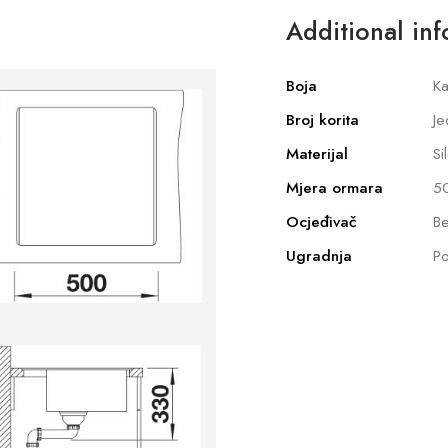
Additional in
Boja
Ka
Broj korita
Je
Materijal
Si
Mjera ormara
5
Ocjeđivač
Be
Ugradnja
Po