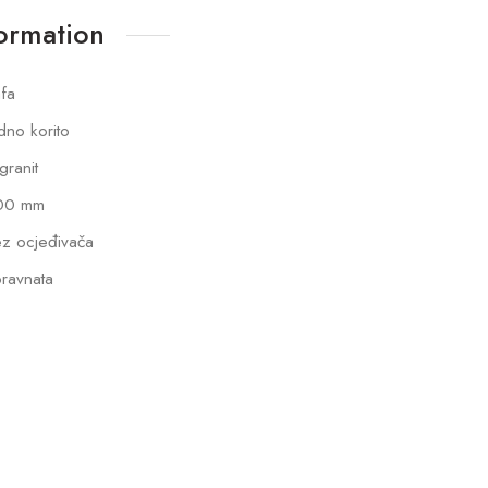
formation
fa
dno korito
lgranit
00 mm
z ocjeđivača
ravnata