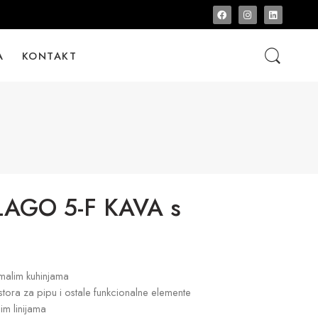
A
KONTAKT
AGO 5-F KAVA s
malim kuhinjama
tora za pipu i ostale funkcionalne elemente
im linijama