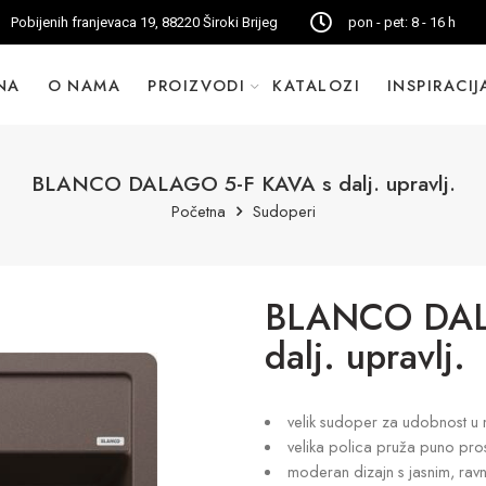
Pobijenih franjevaca 19, 88220 Široki Brijeg
pon - pet: 8 - 16 h
NA
O NAMA
PROIZVODI
KATALOZI
INSPIRACIJ
BLANCO DALAGO 5-F KAVA s dalj. upravlj.
Početna
Sudoperi
BLANCO DAL
dalj. upravlj.
velik sudoper za udobnost u 
velika polica pruža puno pros
moderan dizajn s jasnim, ravn