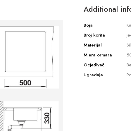
Additional in
Boja
Ka
Broj korita
Je
Materijal
Si
Mjera ormara
5
Ocjeđivač
Be
Ugradnja
Po