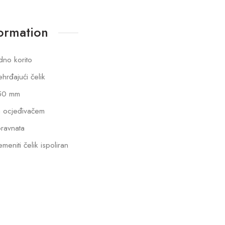
formation
dno korito
hrđajući čelik
50 mm
 ocjeđivačem
ravnata
emeniti čelik ispoliran