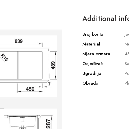
Additional in
Broj korita
Je
Materijal
Ne
Mjera ormara
4
Ocjeđivač
Sa
Ugradnja
Po
Obrada
Pl