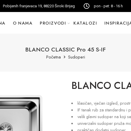
Pobijenih franjevaca 19, 88220 Široki Brijeg
pon - pet: 8 - 16 h
NA
O NAMA
PROIZVODI
KATALOZI
INSPIRACIJ
BLANCO CLASSIC Pro 45 S-IF
Početna
Sudoperi
BLANCO CLAS
klasičan, vječan izgled, pros
IF tanak rub za standardnu i 
velik glavni sudoper na koji s
univerzalni sudoper pruža mo
praktičan dodatni sudoper