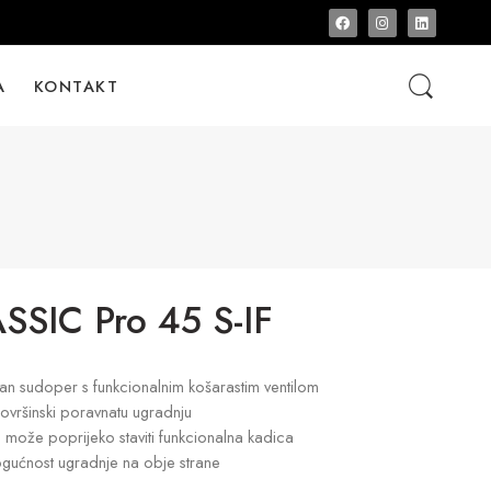
A
KONTAKT
SIC Pro 45 S-IF
tran sudoper s funkcionalnim košarastim ventilom
površinski poravnatu ugradnju
e može poprijeko staviti funkcionalna kadica
gućnost ugradnje na obje strane