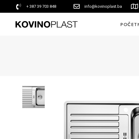
+ 387 39 703 848
info@kovinoplast.ba
POČET