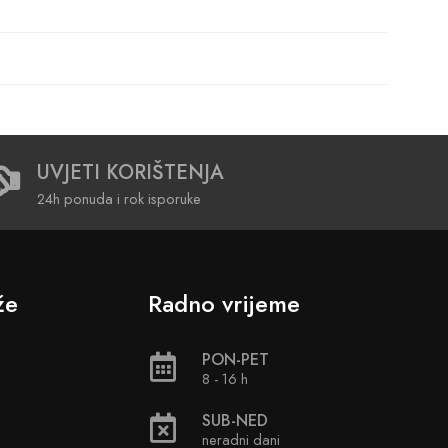
UVJETI KORIŠTENJA
24h ponuda i rok isporuke
že
Radno vrijeme
PON-PET
8 - 16 h
SUB-NED
neradni dani