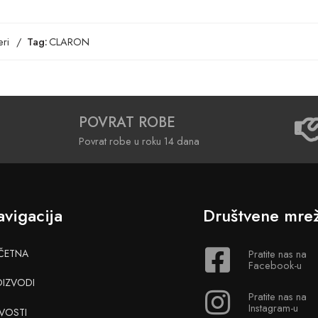
ri
Tag:
CLARON
POVRAT ROBE
Povrat robe u roku 14 dana
vigacija
Društvene mre
ČETNA
Pratite nas na
Facebook-u
OIZVODI
Pratite nas na
Instagram-u
VOSTI