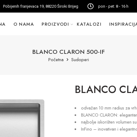
Pobijenih franjevaca 19, 88220 Široki Brijeg
pon - pet: 8 - 16 h
NA
O NAMA
PROIZVODI
KATALOZI
INSPIRACIJ
BLANCO CLARON 500-IF
Početna
Sudoperi
BLANCO CLA
odvažan 10 mm radius za vrhu
BLANCO CLARON: elegantan, 
najbolje iskorišten volumen s
InFino – inovativan i elegantn