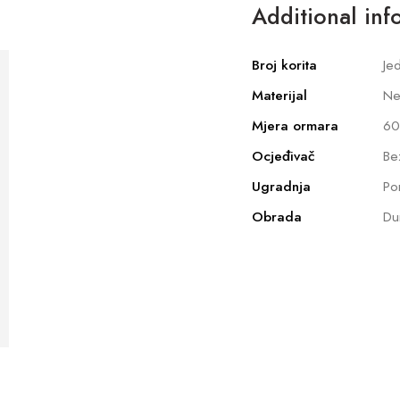
Additional inf
Broj korita
Je
Materijal
Ne
Mjera ormara
60
Ocjeđivač
Be
Ugradnja
Po
Obrada
Dur