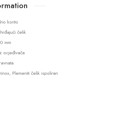
ormation
dno korito
hrđajući čelik
0 mm
z ocjeđivača
ravnata
inox, Plemeniti čelik ispoliran