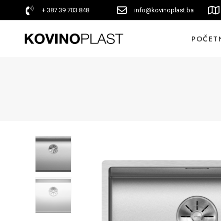
+ 387 39 703 848
info@kovinoplast.ba
POČET