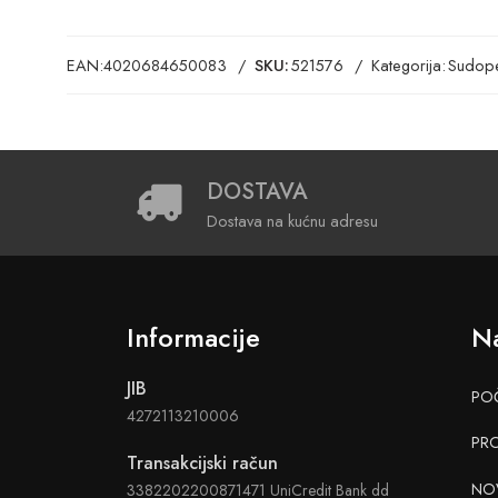
EAN:
4020684650083
SKU:
521576
Kategorija:
Sudope
DOSTAVA
Dostava na kućnu adresu
Informacije
Na
JIB
PO
4272113210006
PR
Transakcijski račun
NO
3382202200871471 UniCredit Bank dd