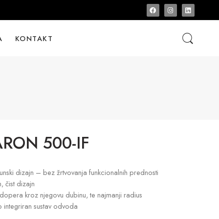
A
KONTAKT
RON 500-IF
nski dizajn – bez žrtvovanja funkcionalnih prednosti
čist dizajn
udopera kroz njegovu dubinu, te najmanji radius
o integriran sustav odvoda