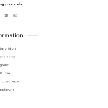
vog proizvoda
formation
ljavo bijela
dno korito
lgranit
00 mm
 ocjeđivačem
andardna