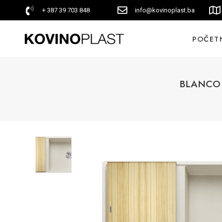
+ 387 39 703 848
info@kovinoplast.ba
POČET
BLANCO AX