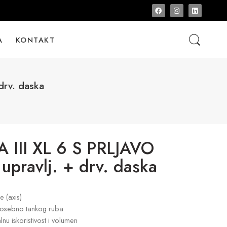
A
KONTAKT
drv. daska
III XL 6 S PRLJAVO
 upravlj. + drv. daska
 (axis)
i posebno tankog ruba
nu iskoristivost i volumen