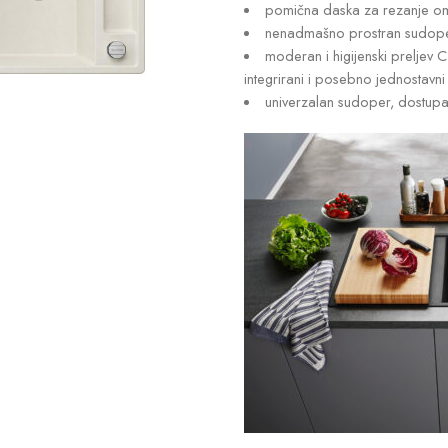
pomična daska za rezanje omo
nenadmašno prostran sudoper
moderan i higijenski preljev C
integrirani i posebno jednostavn
univerzalan sudoper, dostupan