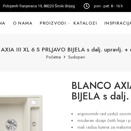
Pobijenih franjevaca 19, 88220 Široki Brijeg
pon - pet: 8 - 16 h
NA
O NAMA
PROIZVODI
KATALOZI
INSPIRACIJ
IA III XL 6 S PRLJAVO BIJELA s dalj. upravlj. + 
Početna
Sudoperi
BLANCO AXIA 
BIJELA s dalj.
ergonomski rad uzduž osovine
moderan dizajn čistih linija 
mali radius kuteva za maksimal