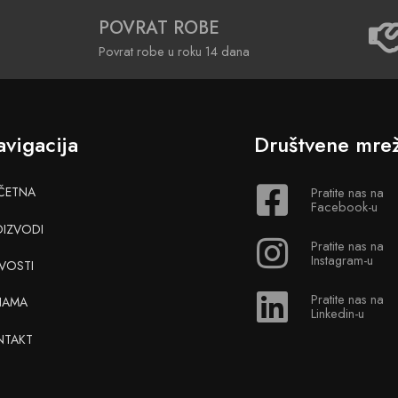
POVRAT ROBE
Povrat robe u roku 14 dana
vigacija
Društvene mre
ČETNA
Pratite nas na
Facebook-u
OIZVODI
Pratite nas na
Instagram-u
VOSTI
Pratite nas na
NAMA
Linkedin-u
NTAKT