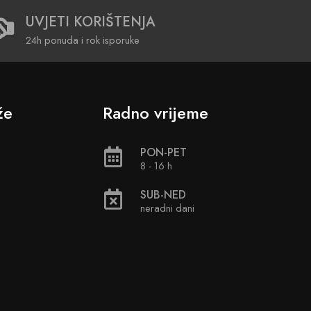
UVJETI KORIŠTENJA
24h ponuda i rok isporuke
že
Radno vrijeme
PON-PET
8 - 16 h
SUB-NED
neradni dani