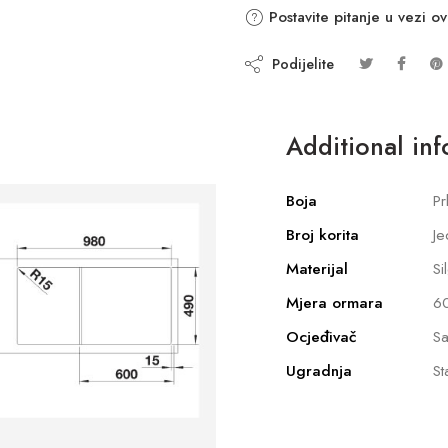
Postavite pitanje u vezi o
Podijelite
Additional in
Boja
Pr
Broj korita
Je
Materijal
Si
Mjera ormara
6
Ocjeđivač
Sa
Ugradnja
St