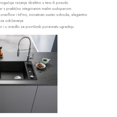
gućuje rezanje direktno u tavu ili posudu
 s praktično integriranim malim sudoperom
-overflow i InFino, inovativan sustav odvoda, elegantno
i za održavanje
 i u izvedbi za površinski poravnatu ugradnju