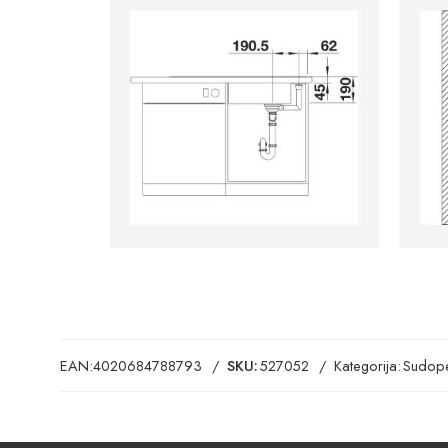
EAN:
4020684788793
SKU:
527052
Kategorija:
Sudope