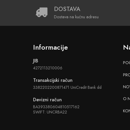
DOSTAVA
Dostava na kućnu adresu
Informacije
Na
JIB
PO
4272113210006
PR
Transakcijski račun
NO
3382202200871471 UniCredit Bank dd
O 
Devizni račun
BA393380604810517162
KO
SWIFT: UNCRBA22