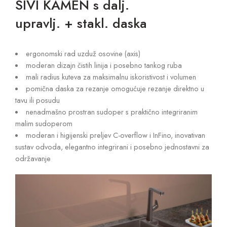
SIVI KAMEN s dalj.
upravlj. + stakl. daska
ergonomski rad uzduž osovine (axis)
moderan dizajn čistih linija i posebno tankog ruba
mali radius kuteva za maksimalnu iskoristivost i volumen
pomična daska za rezanje omogućuje rezanje direktno u
tavu ili posudu
nenadmašno prostran sudoper s praktično integriranim
malim sudoperom
moderan i higijenski preljev C-overflow i InFino, inovativan
sustav odvoda, elegantno integrirani i posebno jednostavni za
održavanje