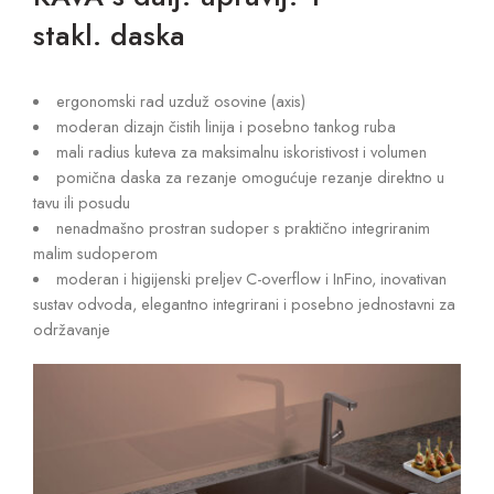
stakl. daska
ergonomski rad uzduž osovine (axis)
moderan dizajn čistih linija i posebno tankog ruba
mali radius kuteva za maksimalnu iskoristivost i volumen
pomična daska za rezanje omogućuje rezanje direktno u
tavu ili posudu
nenadmašno prostran sudoper s praktično integriranim
malim sudoperom
moderan i higijenski preljev C-overflow i InFino, inovativan
sustav odvoda, elegantno integrirani i posebno jednostavni za
održavanje