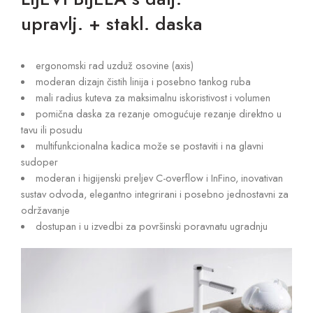
upravlj. + stakl. daska
ergonomski rad uzduž osovine (axis)
moderan dizajn čistih linija i posebno tankog ruba
mali radius kuteva za maksimalnu iskoristivost i volumen
pomična daska za rezanje omogućuje rezanje direktno u
tavu ili posudu
multifunkcionalna kadica može se postaviti i na glavni
sudoper
moderan i higijenski preljev C-overflow i InFino, inovativan
sustav odvoda, elegantno integrirani i posebno jednostavni za
održavanje
dostupan i u izvedbi za površinski poravnatu ugradnju