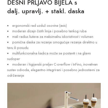
DESNI PRLJAVO BIJELA s
dalj. upravlj. + stakl. daska
ergonomski rad uzduž osovine (axis)
moderan dizajn čistih linija i posebno tankog ruba
mali radius kuteva za maksimalnu iskoristivost i volumen
pomična daska za rezanje omogućuje rezanje direktno u
tavu ili posudu
multifunkcionalna kadica može se postaviti i na glavni
sudoper
moderan i higijenski preljev C-overflow i InFino, inovativan
sustav odvoda, elegantno integrirani i posebno jednostavni za
održavanje