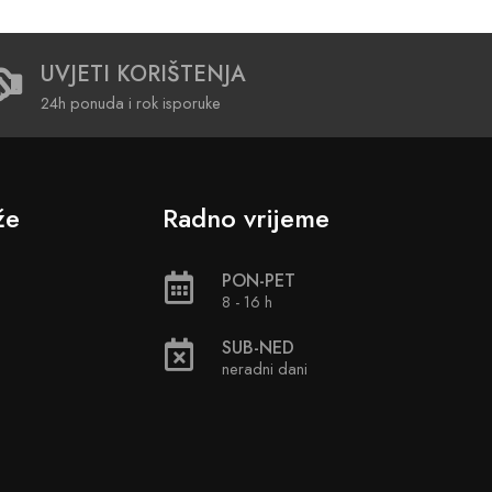
UVJETI KORIŠTENJA
24h ponuda i rok isporuke
že
Radno vrijeme
PON-PET
8 - 16 h
SUB-NED
neradni dani