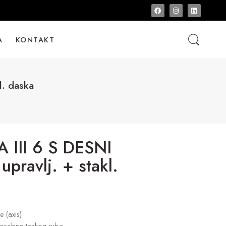
A
KONTAKT
l. daska
III 6 S DESNI
 upravlj. + stakl.
 (axis)
i posebno tankog ruba