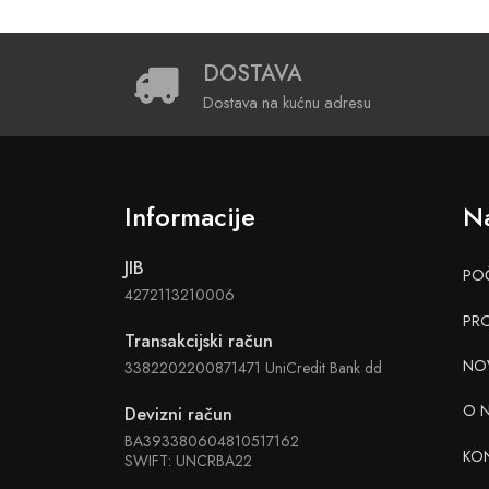
DOSTAVA
Dostava na kućnu adresu
Informacije
Na
JIB
PO
4272113210006
PR
Transakcijski račun
NO
3382202200871471 UniCredit Bank dd
O 
Devizni račun
BA393380604810517162
KO
SWIFT: UNCRBA22