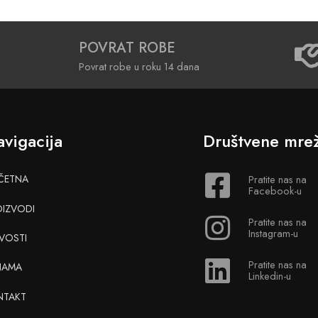
POVRAT ROBE
Povrat robe u roku 14 dana
vigacija
Društvene mre
ČETNA
Pratite nas na
Facebook-u
OIZVODI
Pratite nas na
Instagram-u
VOSTI
Pratite nas na
NAMA
Linkedin-u
NTAKT