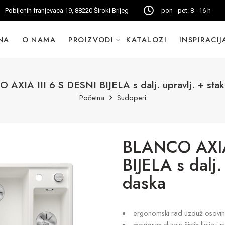
Pobijenih franjevaca 19, 88220 Široki Brijeg
pon - pet: 8 - 16 h
NA
O NAMA
PROIZVODI
KATALOZI
INSPIRACIJ
AXIA III 6 S DESNI BIJELA s dalj. upravlj. + stak
Početna
Sudoperi
BLANCO AXIA 
BIJELA s dalj.
daska
ergonomski rad uzduž osovine
moderan dizajn čistih linija 