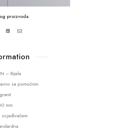
vog proizvoda
formation
N – Bijela
lavno sa pomoćnim
lgranit
00 mm
 ocjeđivačem
andardna