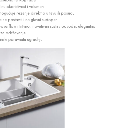
nu iskoristivost i volumen
gućuje rezanje direktno u tavu ili posudu
 se postaviti i na glavni sudoper
-overflow i InFino, inovativan sustav odvoda, elegantno
i za održavanje
inski poravnatu ugradnju