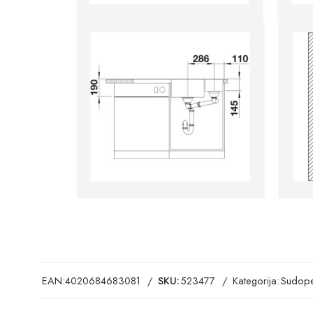
EAN:
4020684683081
SKU:
523477
Kategorija:
Sudope