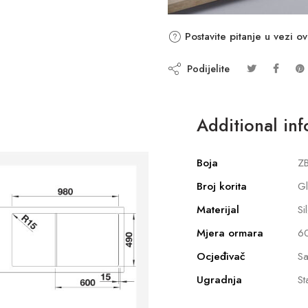
Postavite pitanje u vezi o
Podijelite
Additional in
Boja
ZB
Broj korita
G
Materijal
Si
Mjera ormara
6
Ocjeđivač
Sa
Ugradnja
St