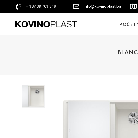
+ 387 39 703 848
info@kovinoplast.ba
POČET
BLANCO 