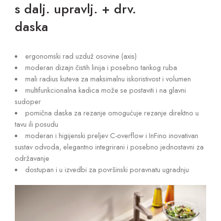
s dalj. upravlj. + drv.
daska
ergonomski rad uzduž osovine (axis)
moderan dizajn čistih linija i posebno tankog ruba
mali radius kuteva za maksimalnu iskoristivost i volumen
multifunkcionalna kadica može se postaviti i na glavni
sudoper
pomična daska za rezanje omogućuje rezanje direktno u
tavu ili posudu
moderan i higijenski preljev C-overflow i InFino inovativan
sustav odvoda, elegantno integrirani i posebno jednostavni za
održavanje
dostupan i u izvedbi za površinski poravnatu ugradnju