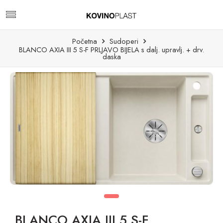
Početna
Sudoperi
BLANCO AXIA III 5 S-F PRLJAVO BIJELA s dalj. upravlj. + drv.
daska
BLANCO AXIA III 5 S-F