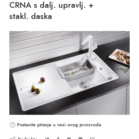
CRNA s dalj. upravlj. +
stakl. daska
Postavite pitanje u vezi ovog proizvoda