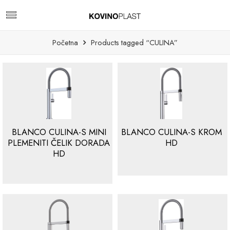
Početna
Products tagged “CULINA”
BLANCO CULINA-S MINI
BLANCO CULINA-S KROM
PLEMENITI ČELIK DORADA
HD
HD